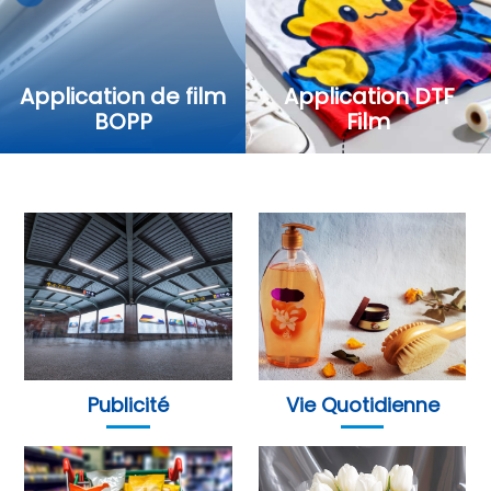
Application de film
Application DTF
BOPP
Film
Publicité
Vie Quotidienne