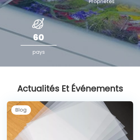
Propriétés
60
pays
Actualités Et Événements
Blog