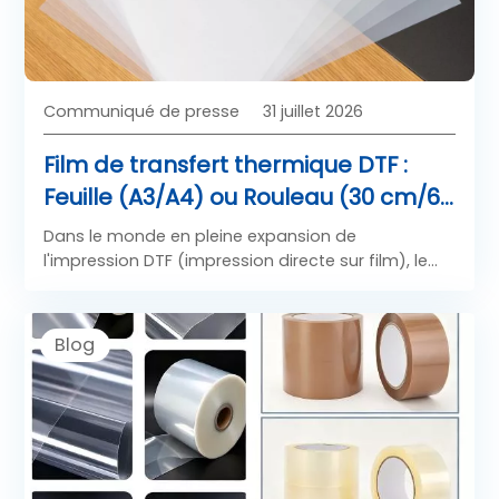
Communiqué de presse
31 juillet 2026
Film de transfert thermique DTF :
Feuille (A3/A4) ou Rouleau (30 cm/60
cm) — Quel format convient à votre
Dans le monde en pleine expansion de
volume d'impression ?
l'impression DTF (impression directe sur film), le
choix du bon format de film de transfert
thermique DTF ne se limite pas à la taille ; il influe
directement sur votre efficacité de production, le
Blog
coût des matériaux, la vitesse d'impression et la
qualité finale du transfert.