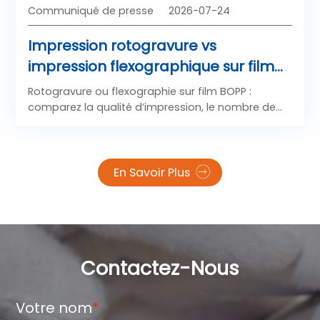
Communiqué de presse
2026-07-24
Impression rotogravure vs
impression flexographique sur film
BOPP : comparaison de la qualité
Rotogravure ou flexographie sur film BOPP :
d’impression, du tirage et du coût
comparez la qualité d’impression, le nombre de
tirages et le coût total pour choisir le procédé
d’impression adapté à votre volume d’emballages
et à votre budget.
En Savoir Plus
Contactez-Nous
Votre nom
*