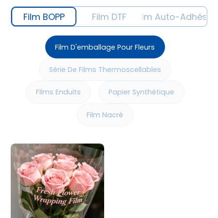
Film BOPP
Film DTF
Film Auto-Adhésif
Film D'emballage Pour Fleurs
Série De Films Thermoscellables
Films Enduits
Papier Synthétique
Film Nacré