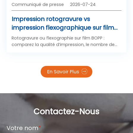
Communiqué de presse
2026-07-24
Impression rotogravure vs
impression flexographique sur film
BOPP : comparaison de la qualité
Rotogravure ou flexographie sur film BOPP :
d’impression, du tirage et du coût
comparez la qualité d’impression, le nombre de
tirages et le coût total pour choisir le procédé
d’impression adapté à votre volume d’emballages
et à votre budget.
En Savoir Plus
Contactez-Nous
Votre nom
*