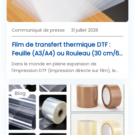
Communiqué de presse
31 juillet 2026
Film de transfert thermique DTF :
Feuille (A3/A4) ou Rouleau (30 cm/60
cm) — Quel format convient à votre
Dans le monde en pleine expansion de
volume d'impression ?
l'impression DTF (impression directe sur film), le
choix du bon format de film de transfert
thermique DTF ne se limite pas à la taille ; il influe
directement sur votre efficacité de production, le
Blog
coût des matériaux, la vitesse d'impression et la
qualité finale du transfert.