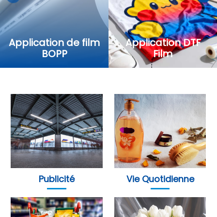
Application de film
Application DTF
BOPP
Film
Publicité
Vie Quotidienne