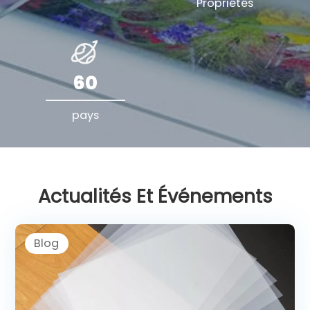
Propriétés
60
pays
Actualités Et Événements
Blog