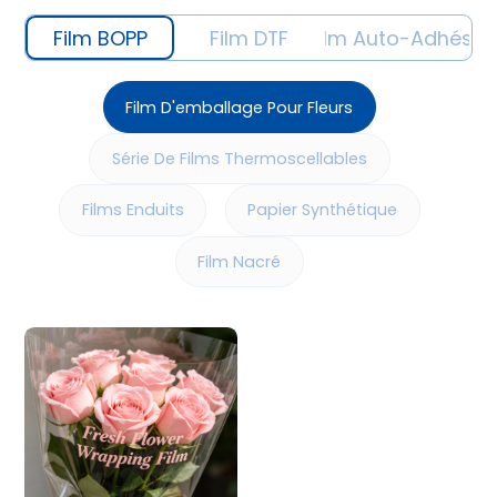
Film BOPP
Film DTF
Film Auto-Adhésif
Film D'emballage Pour Fleurs
Série De Films Thermoscellables
Films Enduits
Papier Synthétique
Film Nacré