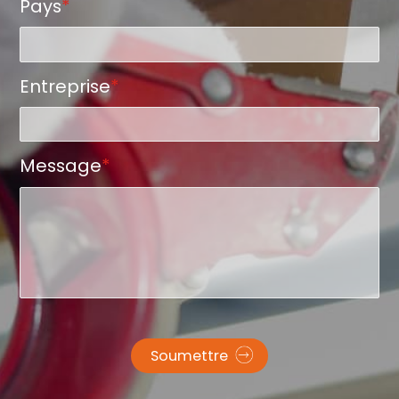
Pays
*
Entreprise
*
Message
*
Soumettre