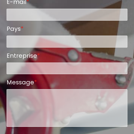
E-mail
*
Pays
*
Entreprise
*
Message
*