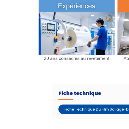
Expériences
20 ans consacrés au revêtement
At
Fiche technique
Fiche Technique Du Film Sailage-D