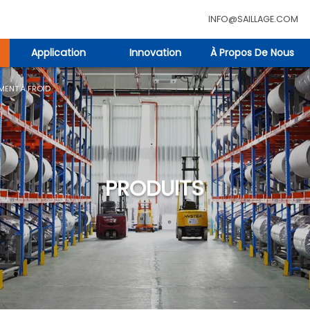
INFO@SAILLAGE.COM
Application
Innovation
À Propos De Nous
MENT À FROID
PRODUITS