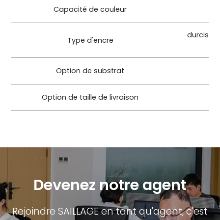
Capacité de couleur
C
durcissa
Type d'encre
Option de substrat
Option de taille de livraison
Devenez notre agent
Rejoindre SAILLAGE en tant qu'agent, c'est