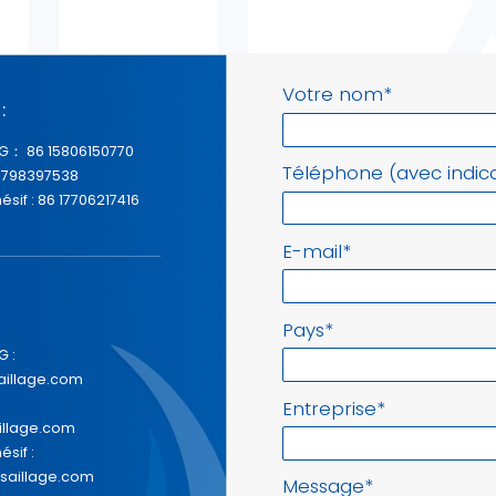
Votre nom
*
:
TG： 86 15806150770
Téléphone (avec indica
 15798397538
sif : 86 17706217416
E-mail
*
Pays
*
G :
aillage.com
Entreprise
*
illage.com
sif :
saillage.com
Message
*