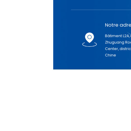
Notre adre
Bâtiment L2A, 
Zhuguang Roa
Center, distri
Chine