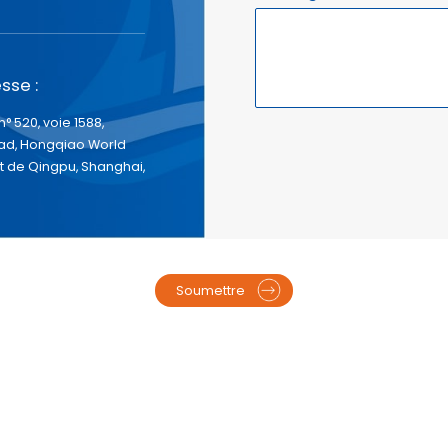
sse :
n° 520, voie 1588,
d, Hongqiao World
ct de Qingpu, Shanghai,
Soumettre