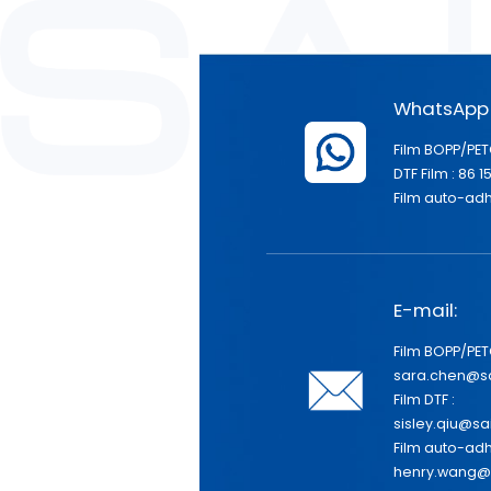
WhatsApp 
Film BOPP/PE
DTF Film : 86
Film auto-adhé
E-mail:
Film BOPP/PET
sara.chen@s
Film DTF :
sisley.qiu@sa
Film auto-adhé
henry.wang@